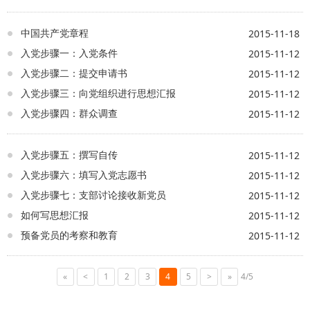
中国共产党章程
2015-11-18
入党步骤一：入党条件
2015-11-12
入党步骤二：提交申请书
2015-11-12
入党步骤三：向党组织进行思想汇报
2015-11-12
入党步骤四：群众调查
2015-11-12
入党步骤五：撰写自传
2015-11-12
入党步骤六：填写入党志愿书
2015-11-12
入党步骤七：支部讨论接收新党员
2015-11-12
如何写思想汇报
2015-11-12
预备党员的考察和教育
2015-11-12
«
<
1
2
3
4
5
>
»
4/5