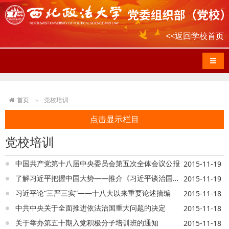
<<返回学校首页
导航
首页
党校培训
点击显示栏目
党校培训
中国共产党第十八届中央委员会第五次全体会议公报
2015-11-19
了解习近平把握中国大势——推介《习近平谈治国理政》
2015-11-19
习近平论“三严三实”——十八大以来重要论述摘编
2015-11-18
中共中央关于全面推进依法治国重大问题的决定
2015-11-18
关于举办第五十期入党积极分子培训班的通知
2015-11-18