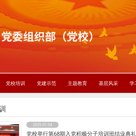
党校培训
党建示范
主题教育
基层风采
学
训
2025-01-04
党校举行第68期入党积极分子培训班结业典